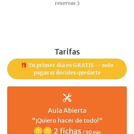
reservas :)
Tarifas
🎁 Tu primer día es GRATIS — solo
pagas si decides quedarte
Aula Abierta
"¡Quiero hacer de todo!"
🪙🪙 2 fichas
/ 90 min