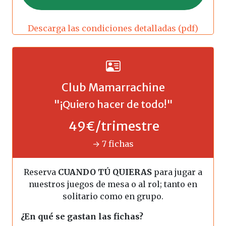
Descarga las condiciones detalladas (pdf)
Club Mamarrachine
"¡Quiero hacer de todo!"
49€/trimestre
→ 7 fichas
Reserva
CUANDO TÚ QUIERAS
para jugar a
nuestros juegos de mesa o al rol; tanto en
solitario como en grupo.
¿En qué se gastan las fichas?